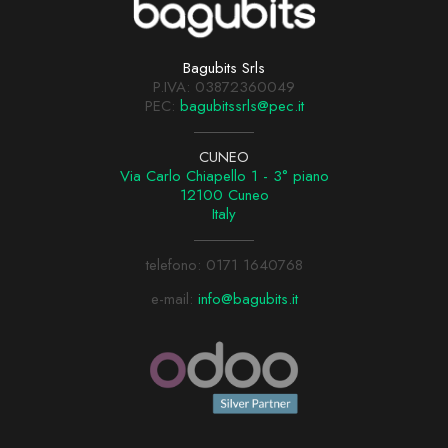
Bagubits Srls
P.IVA: 03872360049
PEC:
bagubitssrls@pec.it
CUNEO
Via Carlo Chiapello 1 - 3° piano
12100 Cuneo
Italy
telefono:
0171 1640768
e-mail:
info@bagubits.it