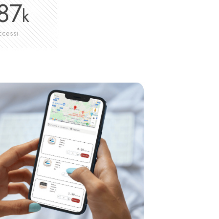
87
k
ccessi