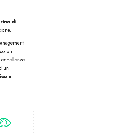
trina di
zione.
 management
rso un
 eccellenze
d un
ice e