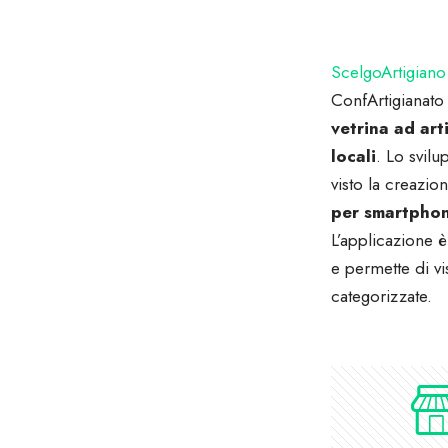
ScelgoArtigiano
ConfArtigianat
vetrina ad art
locali
. Lo svilu
visto la creazio
per smartpho
L’applicazione 
e permette di visu
categorizzate.