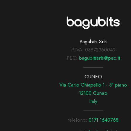
Bagubits Srls
P.IVA: 03872360049
PEC:
bagubitssrls@pec.it
CUNEO
Via Carlo Chiapello 1 - 3° piano
12100 Cuneo
Italy
telefono:
0171 1640768